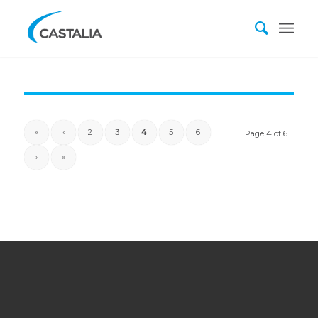
«
‹
2
3
4
5
6
Page 4 of 6
›
»