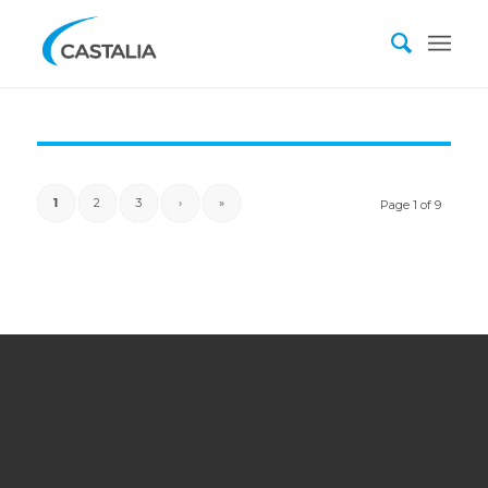
1
2
3
›
»
Page 1 of 9